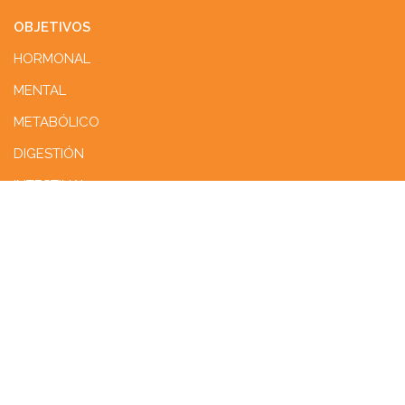
OBJETIVOS
HORMONAL
MENTAL
METABÓLICO
DIGESTIÓN
INTESTINAL
SOBRE AE
NOSOTROS
PUNTOS DE VENTA
ENVÍOS
DEVOLUCIONES
CONTACTO