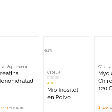
-84%
olvo
,
Suplemento
Cápsula
reatina
Myo 
Cápsula
onohidratad
Chiro
4.0
120 
Mio Inositol
en Polvo
25,99
$
31,99
Iva Incluido
I