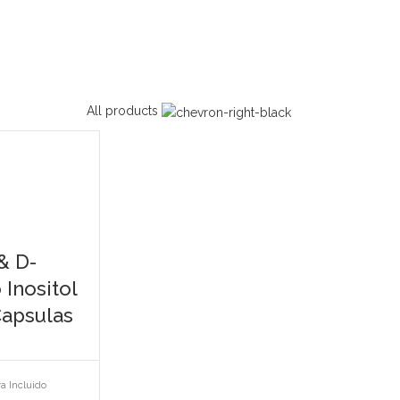
All products
& D-
 Inositol
Capsulas
va Incluido