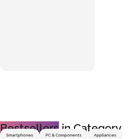
Bestsellers
in Category​
Custom text
Smartphones
PC & Components
Appliances