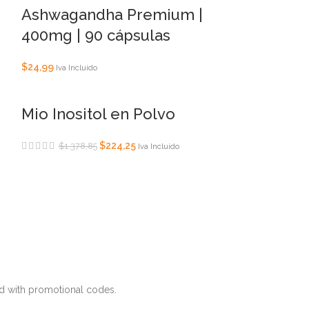
Ashwagandha Premium |
400mg | 90 cápsulas
$
24,99
Iva Incluido
Mio Inositol en Polvo
$
224,25
$
1.378,85
Iva Incluido
d with promotional codes.