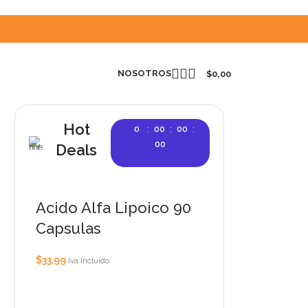
NOSOTROS
$
0,00
Hot
:
:
:
0
00
00
00
Deals
Acido Alfa Lipoico 90
Audioengine A2+BT
Only today, 25%
Capsulas
discount
$
33,99
Iva Incluido
Buy Now