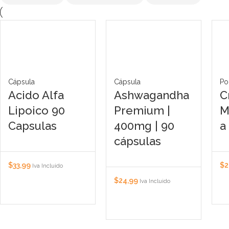
Cápsula
Cápsula
Po
Acido Alfa
Ashwagandha
C
Lipoico 90
Premium |
M
Capsulas
400mg | 90
a
cápsulas
$
33,99
$
2
Iva Incluido
$
24,99
Iva Incluido