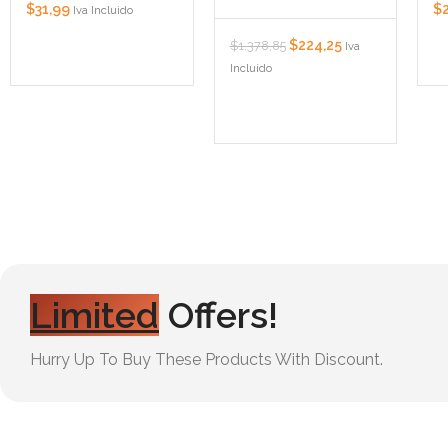
$
31,99
$
Iva Incluido
$
224,25
$
1.378,85
Iva
Incluido
Limited
Offers!
Hurry Up To Buy These Products With Discount.