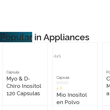
Popular
in Appliances
-84%
Cápsula
P
Myo & D-
C
Cápsula
Chiro Inositol
M
4.0
120 Capsulas
a
Mio Inositol
en Polvo