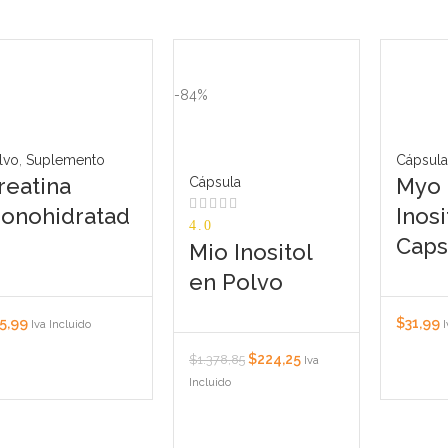
-84%
lvo
,
Suplemento
Cápsula
reatina
Myo 
Cápsula
onohidratad
Inosi
4.0
Caps
Mio Inositol
en Polvo
5,99
$
31,99
Iva Incluido
I
$
224,25
$
1.378,85
Iva
Incluido