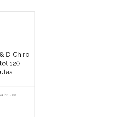
& D-Chiro
tol 120
ulas
va Incluido