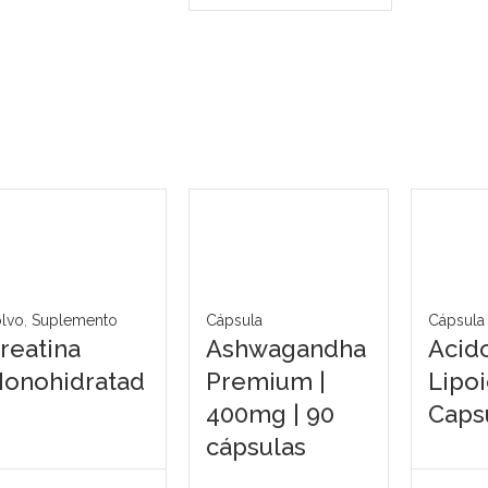
olvo
,
Suplemento
Cápsula
Cápsula
reatina
Ashwagandha
Acido
onohidratad
Premium |
Lipo
400mg | 90
Caps
cápsulas