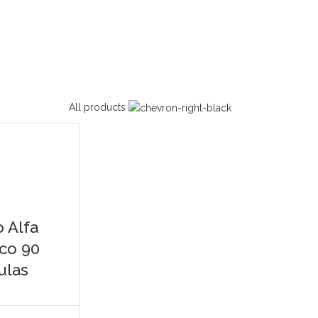
All products
 Alfa
ico 90
ulas