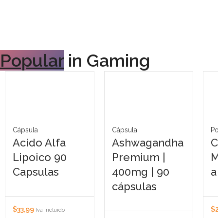
Popular
in Gaming
Cápsula
Cápsula
P
Acido Alfa
Ashwagandha
C
Lipoico 90
Premium |
M
Capsulas
400mg | 90
a
cápsulas
$
33,99
$
Iva Incluido