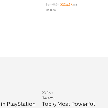
$
224,25
$
1.378,85
Iva
Incluido
03
Nov
Reviews
in PlayStation
Top 5 Most Powerful