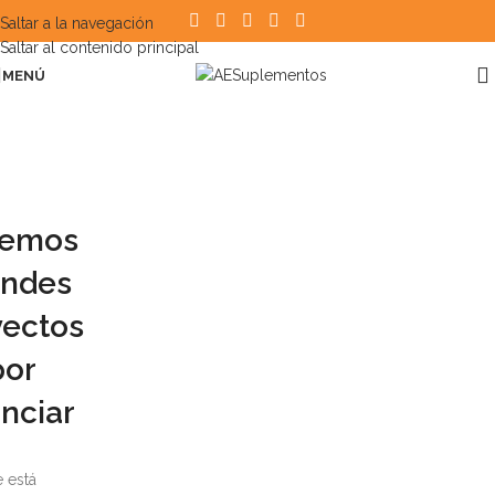
Saltar a la navegación
Saltar al contenido principal
MENÚ
nemos
andes
yectos
por
nciar
 está