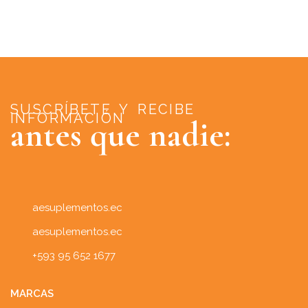
SUSCRÍBETE Y RECIBE
INFORMACIÓN
antes que nadie:
aesuplementos.ec
aesuplementos.ec
+593 95 652 1677
MARCAS