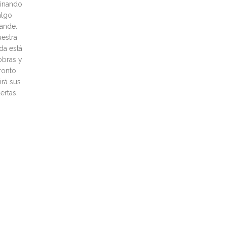
inando
algo
ande.
estra
nda está
obras y
ronto
irá sus
ertas.